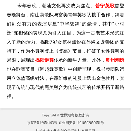
今年春晚，潮汕文化再次成为焦点。
普宁英歌
首登
春晚舞台，南山英歌队与富美青年英歌队携手合作，舞者
们刚劲有力的表演尽显“中华战舞”的豪情，其中“小时
迁”陈楷铭的表现尤为引人注目，为这一古老艺术形式注
入了新的活力。
揭阳7岁女孩林熙悦在孙淑文龙狮团的支
持下，作为小舞狮登上《登高》节目，打破了女性舞狮的
局限，展现出
揭阳狮舞
传承的新生力量。
此外，
潮州潮绣
也在歌舞节目《潮起舞英歌》中创新呈现，祝书琴团队运
用立体垫高绣针法，在谭维维的礼服上绣出金色牡丹，实
现了传统与现代的完美融合
为传统技艺的传承开拓了新路
径。
Copyright © 世界潮商 版权所有
京ICP备16054493号
京公网安备11010502050951号